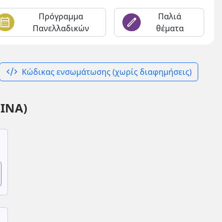
Πρόγραμμα
Παλιά
alendar_month
edit
Πανελλαδικών
θέματα
code_xml
Κώδικας ενσωμάτωσης (χωρίς διαφημήσεις)
ΙΝΑ)