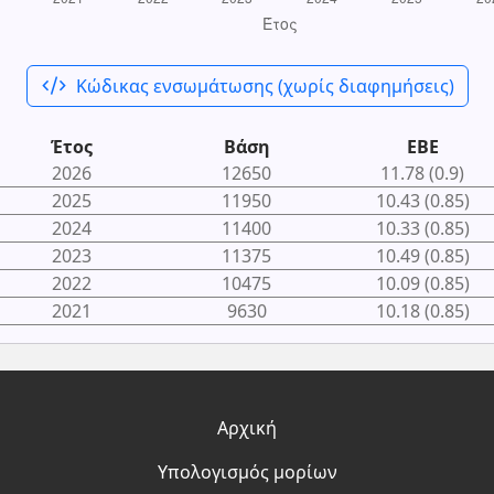
code_xml
Κώδικας ενσωμάτωσης (χωρίς διαφημήσεις)
Έτος
Βάση
ΕΒΕ
2026
12650
11.78 (0.9)
2025
11950
10.43 (0.85)
2024
11400
10.33 (0.85)
2023
11375
10.49 (0.85)
2022
10475
10.09 (0.85)
2021
9630
10.18 (0.85)
Αρχική
Υπολογισμός μορίων