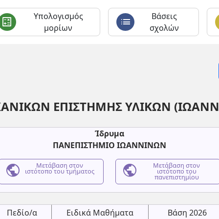
Υπολογισμός
Βάσεις
calculate
list
c
μορίων
σχολών
ΑΝΙΚΩΝ ΕΠΙΣΤΗΜΗΣ ΥΛΙΚΩΝ (ΙΩΑΝΝ
Ίδρυμα
ΠΑΝΕΠΙΣΤΗΜΙΟ ΙΩΑΝΝΙΝΩΝ
public
Μετάβαση στον
public
Μετάβαση στον
ιστότοπο του τμήματος
ιστότοπο του
πανεπιστημίου
Πεδίο/α
Ειδικά Μαθήματα
Βάση 2026