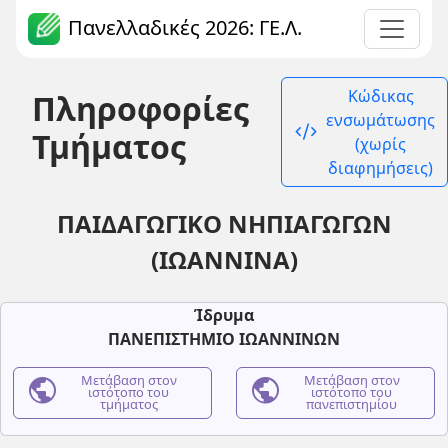
Πανελλαδικές 2026: ΓΕ.Λ.
Κώδικας
Πληροφορίες
ενσωμάτωσης
code_xml
Τμήματος
(χωρίς
διαφημήσεις)
ΠΑΙΔΑΓΩΓΙΚΟ ΝΗΠΙΑΓΩΓΩΝ
(ΙΩΑΝΝΙΝΑ)
Ίδρυμα
ΠΑΝΕΠΙΣΤΗΜΙΟ ΙΩΑΝΝΙΝΩΝ
public
Μετάβαση στον
public
Μετάβαση στον
ιστότοπο του
ιστότοπο του
τμήματος
πανεπιστημίου