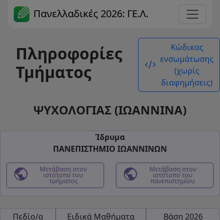
Πανελλαδικές 2026: ΓΕ.Λ.
Κώδικας
Πληροφορίες
ενσωμάτωσης
code_xml
Τμήματος
(χωρίς
διαφημήσεις)
ΨΥΧΟΛΟΓΙΑΣ (ΙΩΑΝΝΙΝΑ)
Ίδρυμα
ΠΑΝΕΠΙΣΤΗΜΙΟ ΙΩΑΝΝΙΝΩΝ
public
Μετάβαση στον
public
Μετάβαση στον
ιστότοπο του
ιστότοπο του
τμήματος
πανεπιστημίου
Πεδίο/α
Ειδικά Μαθήματα
Βάση 2026