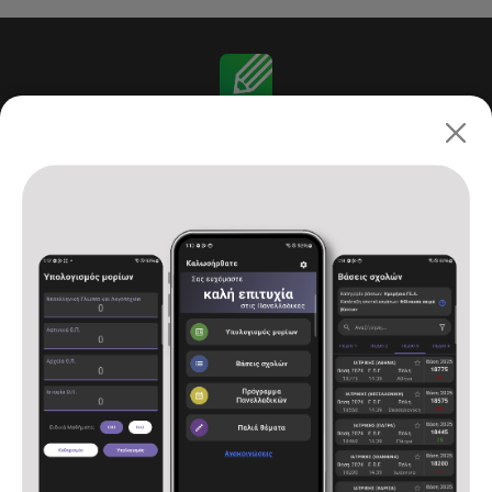
Πανελλαδικές 2026: ΓΕ.Λ.
Αρχική
Υπολογισμός μορίων
Βάσεις σχολών
Πρόγραμμα Πανελλαδικών
Παλιά θέματα